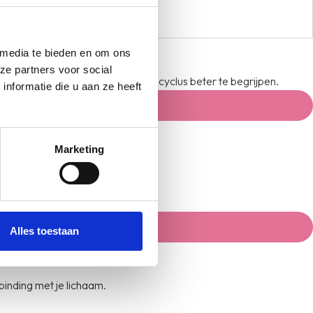
 media te bieden en om ons
ze partners voor social
naar wat jij nodig hebt om jouw cyclus beter te begrijpen.
nformatie die u aan ze heeft
Marketing
Alles toestaan
binding met je lichaam.