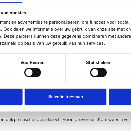
 deze begeleiding?
 van cookies
ent en advertenties te personaliseren, om functies voor social
. Ook delen we informatie over uw gebruik van onze site met on
ou kan helpen meer balans en energie te ervaren. Samen kijken we 
e. Deze partners kunnen deze gegevens combineren met andere i
erzameld op basis van uw gebruik van hun services.
Aanmelden
Voorkeuren
Statistieken
Aanmelden
Selectie toestaan
clus!
 ontdek praktische tools die écht voor jou werken. Kom weer in ver