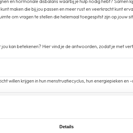
ijnen en hormonale disbalans waarbij je hulp nodig hebt? Samen kij
 kunt maken die bij jou passen en meer rust en veerkracht kunt erv
n ruimte om vragen te stellen die helemaal toegespitst zijn op jouw si
jou kan betekenen? Hier vind je de antwoorden, zodat je met vert
ht willen krijgen in hun menstruatiecyclus, hun energiepieken en -d
Details