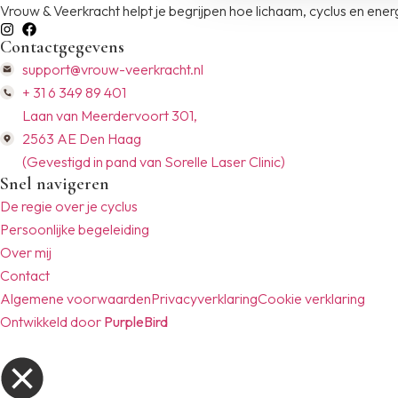
Vrouw & Veerkracht helpt je begrijpen hoe lichaam, cyclus en energi
Contactgegevens
support@vrouw-veerkracht.nl
+ 31 6 349 89 401
Laan van Meerdervoort 301,
2563 AE Den Haag
(Gevestigd in pand van Sorelle Laser Clinic)
Snel navigeren
De regie over je cyclus
Persoonlijke begeleiding
Over mij
Contact
Algemene voorwaarden
Privacyverklaring
Cookie verklaring
Ontwikkeld door
PurpleBird