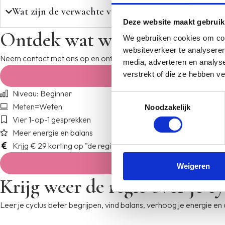
Wat zijn de verwachte voordelen of uitkomsten van
Deze website maakt gebruik
Ontdek wat werkt voor jou
We gebruiken cookies om cont
websiteverkeer te analyseren
Neem contact met ons op en ontdek hoe persoonlijke begeleiding j
media, adverteren en analys
verstrekt of die ze hebben v
Niveau: Beginner
Toestemmingsselectie
Meten=Weten
Noodzakelijk
Vier 1-op-1 gesprekken
Meer energie en balans
Krijg € 29 korting op "de regie over je cyclus"
Weigeren
Krijg weer de regie over je cy
Leer je cyclus beter begrijpen, vind balans, verhoog je energie en